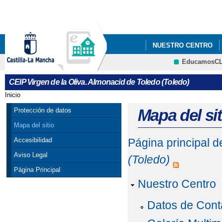
Pa
co
pri
NUESTRO CENTRO
EducamosC
CRFP
CEIP Virgen de la Oliva. Almonacid de Toledo (Toledo)
Inicio
Se encuentra usted aquí
Mapa del sit
Protección de datos
Mapa del sitio
Accesibilidad
Página principal 
Aviso Legal
(Toledo)
Página Principal
Nuestro Centro
Datos de Cont