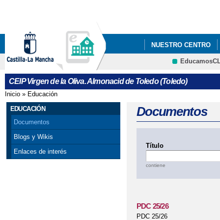
Pa
co
pri
NUESTRO CENTRO
EducamosC
CRFP
CEIP Virgen de la Oliva. Almonacid de Toledo (Toledo)
Inicio
»
Educación
Se encuentra usted aquí
Documentos
EDUCACIÓN
Documentos
Blogs y Wikis
Título
Enlaces de interés
contiene
PDC 25/26
PDC 25/26