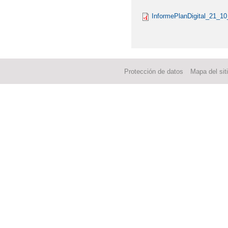
InformePlanDigital_21_10
Protección de datos
Mapa del sit